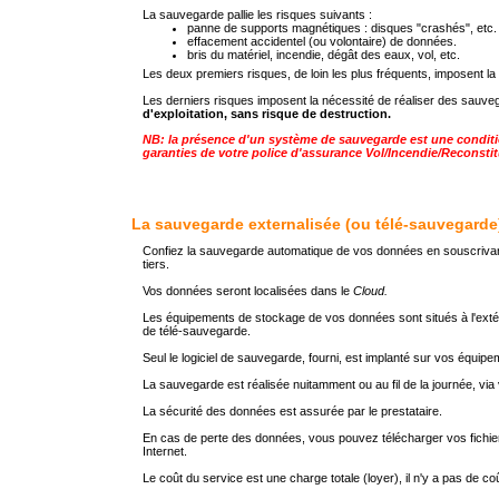
La sauvegarde pallie les risques suivants :
panne de supports magnétiques : disques "crashés", etc.
effacement accidentel (ou volontaire) de données.
bris du matériel, incendie, dégât des eaux, vol, etc.
Les deux premiers risques, de loin les plus fréquents, imposent la
Les derniers risques imposent la nécessité de réaliser des sauv
d'exploitation, sans risque de destruction.
NB: la présence d'un système de sauvegarde est une conditi
garanties de votre police d'assurance Vol/Incendie/Reconsti
La sauvegarde externalisée (ou télé-sauvegarde
Confiez la sauvegarde automatique de vos données en souscrivan
tiers.
Vos données seront localisées dans le
Cloud.
Les équipements de stockage de vos données sont situés à l'extér
de télé-sauvegarde.
Seul le logiciel de sauvegarde, fourni, est implanté sur vos équipe
La sauvegarde est réalisée nuitamment ou au fil de la journée, vi
La sécurité des données est assurée par le prestataire.
En cas de perte des données, vous pouvez télécharger vos fichier
Internet.
Le coût du service est une charge totale (loyer), il n'y a pas de coû