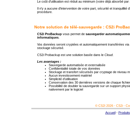
Le coût d'utilisation est réduit au minimum (voire déjà absorbé par a
Il n'y a aucune d'intervention de votre part, sécurité et tranquillité
procédure.
Notre solution de télé-sauvegarde : CS2i ProBa
CS2i ProBackup
vous permet de
sauvegarder automatiquemen
informatiques
.
Vos données seront cryptées et automatiquement transférées via
stockage sécurisé.
CS2i Probackup est une solution basée dans le
Cloud
.
Les avantages :
Sauvegarde automatisée et externalisée
Confidentialité totale de vos données
Stockage et transfert sécurisés par cryptage de niveau mil
Aucun investissement matériel
Simplicité d’utilisation
Conservation des 30 dernières versions de chaque fichie
Possibilité de doubler la sauvegarde sur un support physiqu
nativement par le logiciel
© CS2I
2026 - CS2i - Co
Accueil
-
Produits